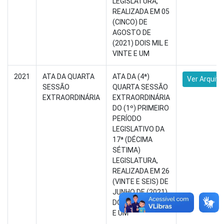
LEGISLATURA,
REALIZADA EM 05
(CINCO) DE
AGOSTO DE
(2021) DOIS MIL E
VINTE E UM
2021
ATA DA QUARTA
ATA DA (4ª)
Ver Arquivo
SESSÃO
QUARTA SESSÃO
EXTRAORDINÁRIA
EXTRAORDINÁRIA
DO (1º) PRIMEIRO
PERÍODO
LEGISLATIVO DA
17ª (DÉCIMA
SÉTIMA)
LEGISLATURA,
REALIZADA EM 26
(VINTE E SEIS) DE
JUNHO DE (2021)
DOIS MIL E VINTE
E UM