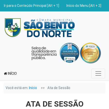
Ir para o Conteúdo Principal [Alt + 1]
Início do Menu [Alt + 2]
INÍCIO
Você está em:
Início
Ata de Sessão
ATA DE SESSÃO