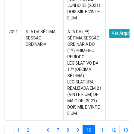
JUNHO DE (2021)
DOIS MIL E VINTE
E UM
2021
ATA DA SÉTIMA
ATA DA (7ª)
Ver Arquivo
SESSÃO
SÉTIMA SESSÃO
ORDINÁRIA
ORDINÁRIA DO
(1º) PRIMEIRO
PERÍODO
LEGISLATIVO DA
17ª (DÉCIMA
SÉTIMA)
LEGISLATURA,
REALIZADA EM 21
(VINTE E UM) DE
MAIO DE (2021)
DOIS MIL E VINTE
E UM
‹
1
2
...
6
7
8
9
10
11
12
13