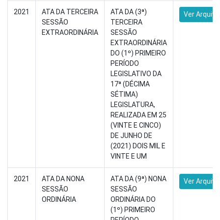
2021
ATA DA TERCEIRA
ATA DA (3ª)
Ver Arquivo
SESSÃO
TERCEIRA
EXTRAORDINÁRIA
SESSÃO
EXTRAORDINÁRIA
DO (1º) PRIMEIRO
PERÍODO
LEGISLATIVO DA
17ª (DÉCIMA
SÉTIMA)
LEGISLATURA,
REALIZADA EM 25
(VINTE E CINCO)
DE JUNHO DE
(2021) DOIS MIL E
VINTE E UM
2021
ATA DA NONA
ATA DA (9ª) NONA
Ver Arquivo
SESSÃO
SESSÃO
ORDINÁRIA
ORDINÁRIA DO
(1º) PRIMEIRO